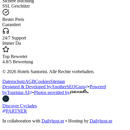
Sichere Buchung
SSL Geschützt
Bester Preis
Garantiert
24/7 Support
Immer Da
Top Bewertet
4.8/5 Bewertung
© 2026 Hotels Santorini. Alle Rechte vorbehalten.
Datenschutz
AGB
Cookies
Sitemap
Designed & Developed by
AnotherSEOGuru
•
Powered
by
Touristas AI
•
Photos provided by
•
Discover Cyclades
PARTNER
In collaboration with
Dailyhost.gr
• Hosting by
Dailyhost.gr